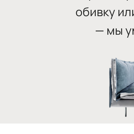
обивку ил
— мы у