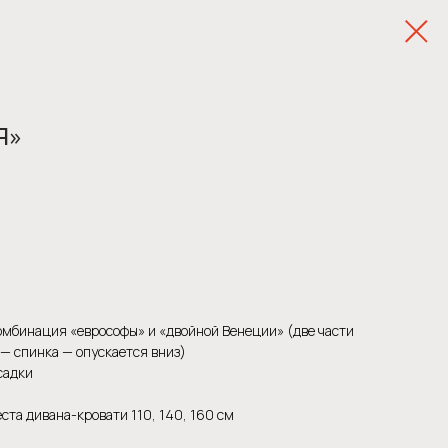
Я»
омбинация «еврософы» и «двойной Венеции» (две части
 — спинка — опускается вниз)
садки
та дивана-кровати 110, 140, 160 см