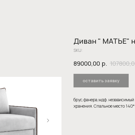
Диван " МАТЬЕ" 
SKU:
р.
89000,00
107800,
оставить заявку
брус,фанера,мдф. независимый
хранения. Спальное место 140