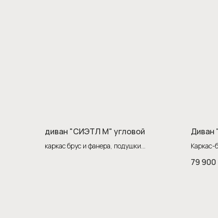
диван "СИЭТЛ М" угловой
Диван 
каркас брус и фанера, подушки
Каркас-б
холлофайбер, сиденья: пружинная
79 900
змейка и высококачественный ППУ.