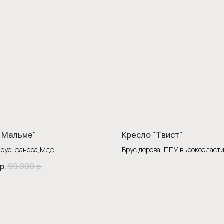
"Мальме"
Кресло "Твист"
рус, фанера,Мдф.
Брус дерева, ППУ высокоэласт
р.
99 000
р.