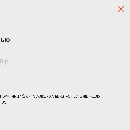
нью
р.
00
 пружинный блок.Раскладной, выкатной.Есть ящик для
*195