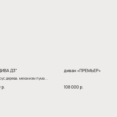
ДИВА Д3"
диван «ПРЕМЬЕР»
рус дерева, механизм пума.
255 глубина 105, спальное
0
р.
108 000
р.
45*200