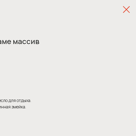
раме массив
сло для отдыха.
нная змейка.