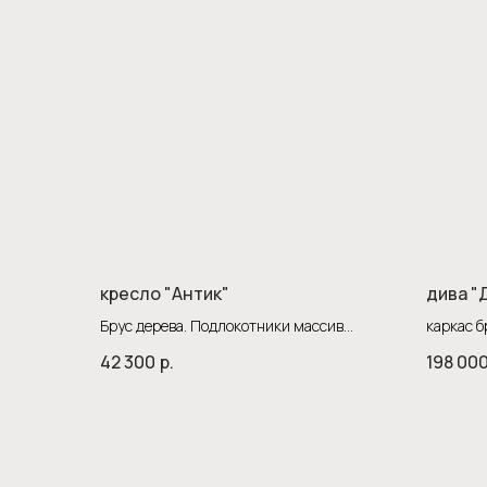
кресло "Антик"
дива "
Брус дерева. Подлокотники массив
каркас б
березы , любой цветовой гаммы.
ширина 
42 300
р.
198 00
место 1