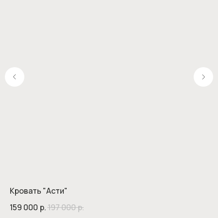
Кровать "Асти"
КР
159 000
р.
197 000
р.
16